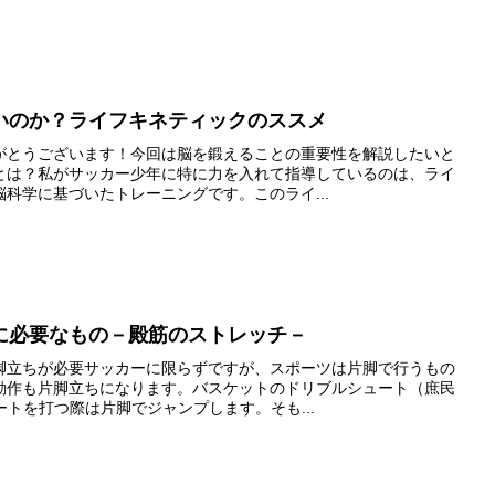
いのか？ライフキネティックのススメ
がとうございます！今回は脳を鍛えることの重要性を解説したいと
とは？私がサッカー少年に特に力を入れて指導しているのは、ライ
科学に基づいたトレーニングです。このライ...
に必要なもの－殿筋のストレッチ－
脚立ちが必要サッカーに限らずですが、スポーツは片脚で行うもの
動作も片脚立ちになります。バスケットのドリブルシュート（庶民
ートを打つ際は片脚でジャンプします。そも...