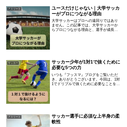
ユースだけじゃない｜大学サッカ
アスリート
ーがプロにつながる理由
大学サッカーはプロへの遠回りではあり
ません。この記事では、大学サッカーか
らプロにつながる理由と、選手が成長す
る環境の選び方を解説。サッカー少年の
進路に悩む保護者の方へ。
サッカー少年が1対1で抜くために
サッカー
必要な5つの力
いつも『フッスマ』ブログをご覧いただ
き、ありがとうございます。今回は、1対
1でドリブルで抜くために必要なことをま
とめました。最後まで読むと、明日から
の1対1で相手を抜くためにヒントが手に
入ります！ぜひ、最後までご覧くださ
い。親御さんは、ぜひ...
サッカー選手に必須な上半身の柔
アスリート
軟性