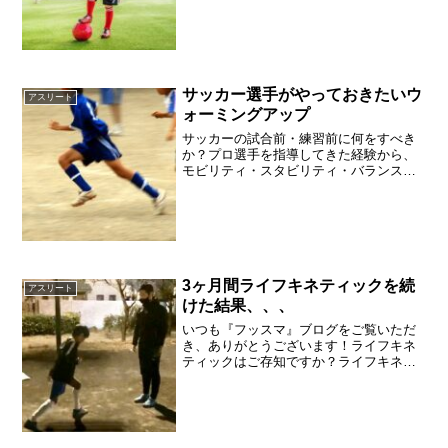
みください。「自信がないのか、相手と
勝負せずパスを選択…」メルマガの読者
さんから以下のご相談をい...
サッカー選手がやっておきたいウ
アスリート
ォーミングアップ
サッカーの試合前・練習前に何をすべき
か？プロ選手を指導してきた経験から、
モビリティ・スタビリティ・バランス・
パワー・足首ケアまで5つのステップで徹
底解説。ケガ予防とパフォーマンス向上
を同時に実現します。
3ヶ月間ライフキネティックを続
アスリート
けた結果、、、
いつも『フッスマ』ブログをご覧いただ
き、ありがとうございます！ライフキネ
ティックはご存知ですか？ライフキネテ
ィックとは？そう思った方はこちらもご
覧ください⬇︎さて、今回は先日、3ヶ月の
ライフキネティックを終えて振り返りを
したのでその内容をシ...