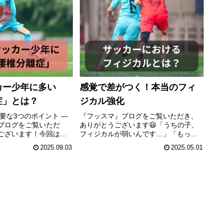
カー少年に多い
感覚で差がつく！本当のフィ
症」とは？
ジカル強化
要な3つのポイント ―
『フッスマ』ブログをご覧いただき、
ブログをご覧いただ
ありがとうございます😃「うちの子、
ございます！今回は、
フィジカルが弱いんです…」「もっと
ートしている中学1年生
体を強くしたいと思って、筋トレを始
2025.09.03
2025.05.01
トレーニング事例を通
めました！」サッカー少年を持つ親御
選手に多いケガ「腰椎
さんから、よくこんな相談をいただき
予防・再発防止の...
ます。たしかにフィジカルの強化は、
サ...