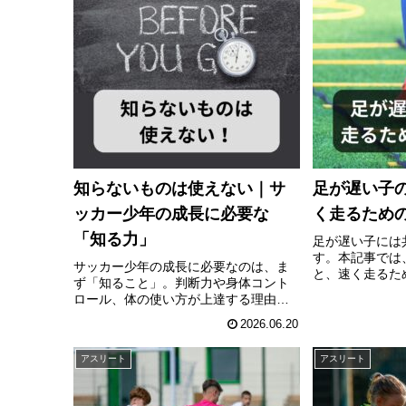
知らないものは使えない｜サ
足が遅い子
ッカー少年の成長に必要な
く走るため
「知る力」
足が遅い子には
す。本記事では
サッカー少年の成長に必要なのは、ま
と、速く走るた
ず「知ること」。判断力や身体コント
肉・体の使い方
ロール、体の使い方が上達する理由
ます。サッカー
を、指導現場での経験をもとに解説し
子さんにもおす
2026.06.20
ます。
アスリート
アスリート