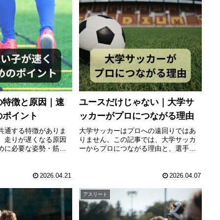
の特徴と原因｜速
ユースだけじゃない｜大学サ
のポイント
ッカーがプロにつながる理由
共通する特徴がありま
大学サッカーはプロへの遠回りではあ
、走りが遅くなる原因
りません。この記事では、大学サッカ
めに必要な姿勢・筋
ーからプロにつながる理由と、選手が
をわかりやすく解説し
成長する環境の選び方を解説。サッカ
少年や運動が苦手なお
ー少年の進路に悩む保護者の方へ。
すめです。
2026.04.21
2026.04.07
アスリート