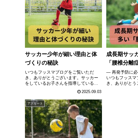
サッカー少年が細い理由と体
成長期サッ
づくりの秘訣
「腰椎分離
いつもフッスマブログをご覧いただ
― 再発予防に必
き、ありがとうございます。サッカー
いつもフッスマ
をしているお子さんを指導している中
き、ありがとう
で、「うちの子、なんだか細い気がす
実際に私がサポ
2025.09.03
る…」「いっぱい食べているのに体重
サッカー少年の
が増えない」こんなお悩みを耳にする
して、成長期の
アスリート
ことが多いです。あなたのお子さんは
分離症」と、その
いか...