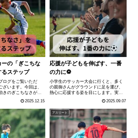
カーの「ぎこちな
応援が子どもを伸ばす、一番
するステップ
の力に⚽️
ブログをご覧いただ
小学生のサッカー大会に行くと、多く
ございます。今回は、
の親御さんがグラウンドに足を運び、
動きのぎこちなさがな
熱心に応援する姿を目にします。実は
それを根本から改善す
この「応援」こそが、子どもの成長に
2025.12.15
2025.09.07
代やトップレベルで注
とって大きな意味を持っていることを
プローチについて、具
ご存じでしょうか？小学生サッカーで
アスリート
と共にご紹介します。
大切にしたい「親の応援」サッカー少
年...