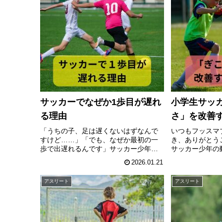
サッカーでなぜか1歩目が遅れ
小学生サッ
る理由
さ」を改善
「うちの子、足は遅くないはずなんで
いつもフッスマ
すけど……」「でも、なぜか最初の一
き、ありがとう
歩で出遅れるんです」サッカー少年の
サッカー少年の
保護者の方から、本当によく聞く悩み
ぜ起こるのか、
2026.01.21
です。50m走が特別遅いわけでもない
るために育成年
ボールを持って走るのも苦手ではない
目されているア
アスリート
アスリート
それなのに 試合では一瞬の出遅れで...
体的なステップ
はじ...