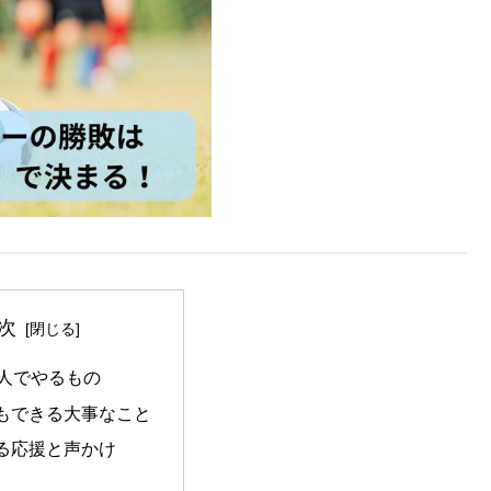
次
1人でやるもの
もできる大事なこと
る応援と声かけ